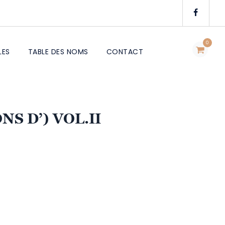
0
LES
TABLE DES NOMS
CONTACT
S D’) VOL.II