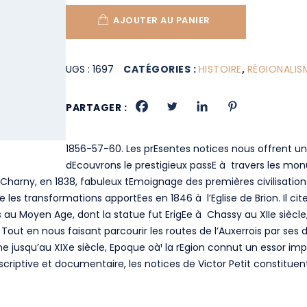
AJOUTER AU PANIER
UGS :
1697
CATÉGORIES :
HISTOIRE
,
RÉGIONALIS
PARTAGER :
1856-57-60. Les prEsentes notices nous offrent u
dEcouvrons le prestigieux passE à travers les monum
harny, en 1838, fabuleux tEmoignage des premières civilisations
te les transformations apportEes en 1846 à l’Eglise de Brion. Il c
ens au Moyen Age, dont la statue fut ErigEe à Chassy au XIIe sièc
out en nous faisant parcourir les routes de l’Auxerrois par ses d
e jusqu’au XIXe siècle, Epoque oà¹ la rEgion connut un essor imp
criptive et documentaire, les notices de Victor Petit constitu