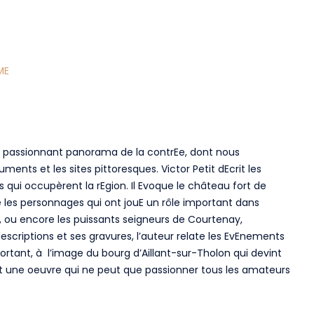
ME
n passionnant panorama de la contrEe, dont nous
ents et les sites pittoresques. Victor Petit dEcrit les
 qui occupèrent la rEgion. Il Evoque le château fort de
ite les personnages qui ont jouE un rôle important dans
le, ou encore les puissants seigneurs de Courtenay,
escriptions et ses gravures, l’auteur relate les EvEnements
ortant, à l’image du bourg d’Aillant-sur-Tholon qui devint
ent une oeuvre qui ne peut que passionner tous les amateurs