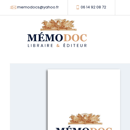
memodocs@yahoo.fr
06 14 92 08 72