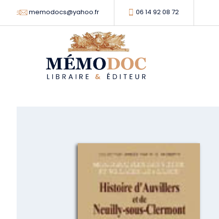
memodocs@yahoo.fr
06 14 92 08 72