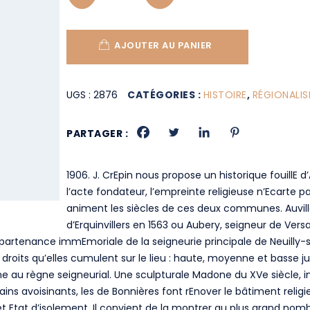
AJOUTER AU PANIER
UGS :
2876
CATÉGORIES :
HISTOIRE
,
RÉGIONALI
PARTAGER :
1906. J. CrEpin nous propose un historique fouillE 
l’acte fondateur, l’empreinte religieuse n’Ecarte
animent les siècles de ces deux communes. Auville
d’Erquinvillers en 1563 ou Aubery, seigneur de Versa
’appartenance immEmoriale de la seigneurie principale de Neuill
 droits qu’elles cumulent sur le lieu : haute, moyenne et bass
e au règne seigneurial. Une sculpturale Madone du XVe siècle, 
elains avoisinants, les de Bonnières font rEnover le bâtiment religi
 Etat d’isolement. Il convient de la montrer au plus grand nomb