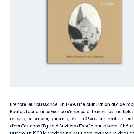
Etendre leur puissance. En 1789, une dElibEration dEcide l
Bautor. Leur omniprEsence s’impose à travers les multiples
chasse, colombier, garenne, etc. La REvolution met un term
d’annEes dans l’Eglise d’Auvillers dEvorEe par le lierre. Chât
Duccio. En 1903 la Madone ne peut être maintenue dans cet