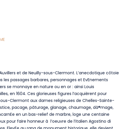
SME
d’Auvillers et de Neuilly-sous-Clermont. L’anecdotique côtoie
 pas les passages barbares, personnages et EvEnements
rs se monnaye en nature ou en or : ainsi Louis
illes, en 1604. Ces glorieuses figures l’acquièrent pour
y-sous-Clermont aux dames religieuses de Chelles-Sainte-
e justice, pacage, pâturage, glanage, chaumage, dà®mage,
incarnEe en un bas-relief de marbre, loge une centaine
eux pour faire honneur à l’oeuvre de l’italien Agostino di
re. ElevEe au rang de monument historique, elle devient