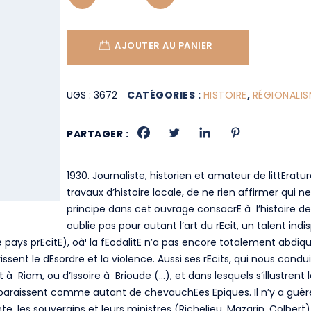
AJOUTER AU PANIER
UGS :
3672
CATÉGORIES :
HISTOIRE
,
RÉGIONALIS
PARTAGER :
1930. Journaliste, historien et amateur de littEratu
travaux d’histoire locale, de ne rien affirmer qui 
principe dans cet ouvrage consacrE à l’histoire de l
oublie pas pour autant l’art du rEcit, un talent i
(le pays prEcitE), oà¹ la fEodalitE n’a pas encore totalement abdiq
ssent le dEsordre et la violence. Aussi ses rEcits, qui nous condu
 à Riom, ou d’Issoire à Brioude (…), et dans lesquels s’illustren
paraissent comme autant de chevauchEes Epiques. Il n’y a guère 
nte, les souverains et leurs ministres (Richelieu, Mazarin, Colber