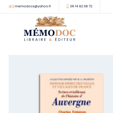
memodocs@yahoo.fr
06 14 92 08 72