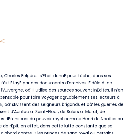
ME
re, Charles Felgères s’Etait donnE pour tâche, dans ses
ne fà»t EtayE par des documents d’archives. Fidèle à ce
’Auvergne, oà¹ il utilise des sources souvent inEdites, il n’en
ndispensable pour faire voyager agrEablement ses lecteurs à
uE, oà¹ sEvissent des seigneurs brigands et oà¹ les guerres de
isent d’Aurillac à Saint-Flour, de Salers à Murat, de
t les dEfenseurs du pouvoir royal comme Henri de Noailles ou
de rEpit, en effet, dans cette lutte constante que se
t) d’abord contre » les princes de sang royal ou certains