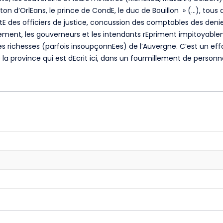
d’OrlEans, le prince de CondE, le duc de Bouillon » (…), tous d
E des officiers de justice, concussion des comptables des deniers
ement, les gouverneurs et les intendants rEpriment impitoyable
les richesses (parfois insoupçonnEes) de l’Auvergne. C’est un eff
 de la province qui est dEcrit ici, dans un fourmillement de pers