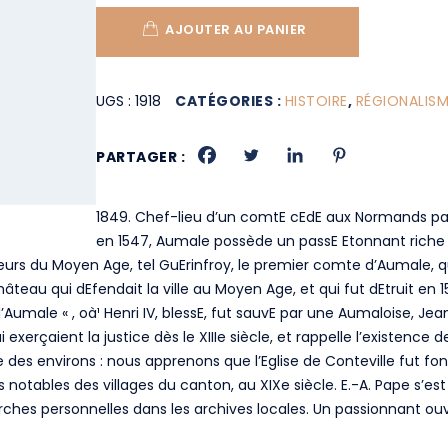
AJOUTER AU PANIER
UGS :
1918
CATÉGORIES :
HISTOIRE
,
RÉGIONALIS
PARTAGER :
1849. Chef-lieu d’un comtE cEdE aux Normands par C
en 1547, Aumale possède un passE Etonnant riche
neurs du Moyen Age, tel GuErinfroy, le premier comte d’Aumale, q
âteau qui dEfendait la ville au Moyen Age, et qui fut dEtruit en
’Aumale « , oà¹ Henri IV, blessE, fut sauvE par une Aumaloise, Jean
exerçaient la justice dès le XIIIe siècle, et rappelle l’existence
des environs : nous apprenons que l’Eglise de Conteville fut fon
les notables des villages du canton, au XIXe siècle. E.-A. Pape s’e
erches personnelles dans les archives locales. Un passionnant ou