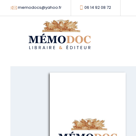
memodocs@yahoo.fr
06 14 92 08 72