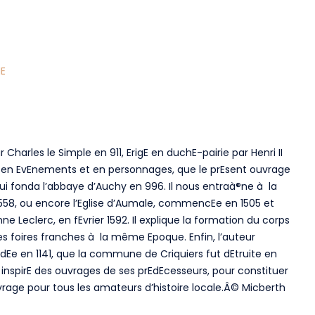
ME
harles le Simple en 911, ErigE en duchE-pairie par Henri II
 en EvEnements et en personnages, que le prEsent ouvrage
ui fonda l’abbaye d’Auchy en 996. Il nous entraà®ne à la
 1558, ou encore l’Eglise d’Aumale, commencEe en 1505 et
ne Leclerc, en fEvrier 1592. Il explique la formation du corps
 des foires franches à la même Epoque. Enfin, l’auteur
dEe en 1141, que la commune de Criquiers fut dEtruite en
st inspirE des ouvrages de ses prEdEcesseurs, pour constituer
vrage pour tous les amateurs d’histoire locale.Â© Micberth