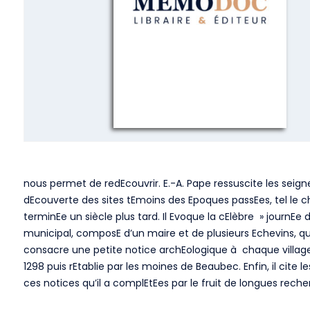
nous permet de redEcouvrir. E.-A. Pape ressuscite les seig
dEcouverte des sites tEmoins des Epoques passEes, tel le ch
terminEe un siècle plus tard. Il Evoque la cElèbre » journEe d
municipal, composE d’un maire et de plusieurs Echevins, qui 
consacre une petite notice archEologique à chaque village 
1298 puis rEtablie par les moines de Beaubec. Enfin, il cite 
ces notices qu’il a complEtEes par le fruit de longues rech