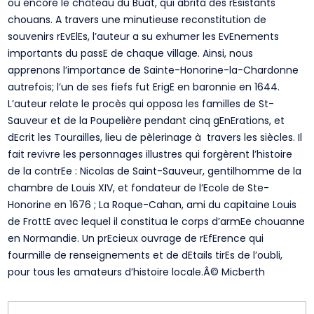
ou encore le château du Buat, qui abrita des rEsistants
chouans. A travers une minutieuse reconstitution de
souvenirs rEvElEs, l’auteur a su exhumer les EvEnements
importants du passE de chaque village. Ainsi, nous
apprenons l’importance de Sainte-Honorine-la-Chardonne
autrefois; l’un de ses fiefs fut ErigE en baronnie en 1644.
L’auteur relate le procès qui opposa les familles de St-
Sauveur et de la Poupelière pendant cinq gEnErations, et
dEcrit les Tourailles, lieu de pèlerinage à travers les siècles. Il
fait revivre les personnages illustres qui forgèrent l’histoire
de la contrEe : Nicolas de Saint-Sauveur, gentilhomme de la
chambre de Louis XIV, et fondateur de l’Ecole de Ste-
Honorine en 1676 ; La Roque-Cahan, ami du capitaine Louis
de FrottE avec lequel il constitua le corps d’armEe chouanne
en Normandie. Un prEcieux ouvrage de rEfErence qui
fourmille de renseignements et de dEtails tirEs de l’oubli,
pour tous les amateurs d’histoire locale.Â© Micberth