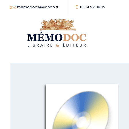
memodocs@yahoo.fr
06 14 92 08 72