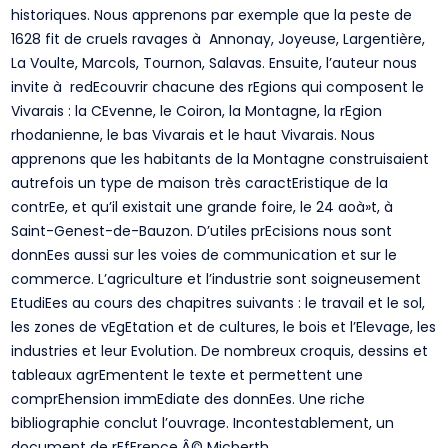
historiques. Nous apprenons par exemple que la peste de
1628 fit de cruels ravages à Annonay, Joyeuse, Largentière,
La Voulte, Marcols, Tournon, Salavas. Ensuite, l’auteur nous
invite à redEcouvrir chacune des rEgions qui composent le
Vivarais : la CEvenne, le Coiron, la Montagne, la rEgion
rhodanienne, le bas Vivarais et le haut Vivarais. Nous
apprenons que les habitants de la Montagne construisaient
autrefois un type de maison très caractEristique de la
contrEe, et qu’il existait une grande foire, le 24 aoà»t, à
Saint-Genest-de-Bauzon. D’utiles prEcisions nous sont
donnEes aussi sur les voies de communication et sur le
commerce. L’agriculture et l’industrie sont soigneusement
EtudiEes au cours des chapitres suivants : le travail et le sol,
les zones de vEgEtation et de cultures, le bois et l’Elevage, les
industries et leur Evolution. De nombreux croquis, dessins et
tableaux agrEmentent le texte et permettent une
comprEhension immEdiate des donnEes. Une riche
bibliographie conclut l’ouvrage. Incontestablement, un
document de rEfErence.Â© Micberth