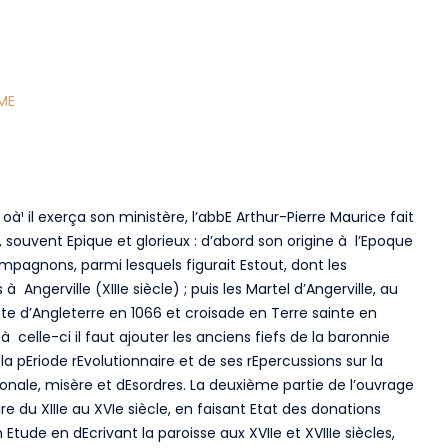
ME
, oà¹ il exerça son ministère, l’abbE Arthur-Pierre Maurice fait
e, souvent Epique et glorieux : d’abord son origine à l’Epoque
ompagnons, parmi lesquels figurait Estout, dont les
Angerville (XIIIe siècle) ; puis les Martel d’Angerville, au
e d’Angleterre en 1066 et croisade en Terre sainte en
 celle-ci il faut ajouter les anciens fiefs de la baronnie
a pEriode rEvolutionnaire et de ses rEpercussions sur la
tionale, misère et dEsordres. La deuxième partie de l’ouvrage
ire du XIIIe au XVIe siècle, en faisant Etat des donations
 Etude en dEcrivant la paroisse aux XVIIe et XVIIIe siècles,