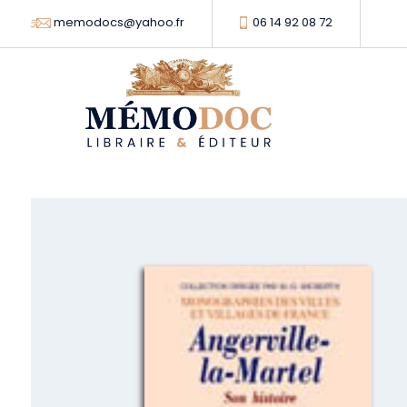
memodocs@yahoo.fr
06 14 92 08 72