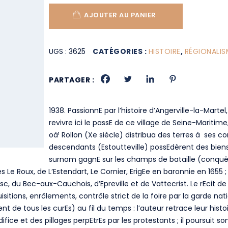
AJOUTER AU PANIER
UGS :
3625
CATÉGORIES :
HISTOIRE
,
RÉGIONALIS
PARTAGER :
1938. PassionnE par l’histoire d’Angerville-la-Martel
revivre ici le passE de ce village de Seine-Maritim
oà¹ Rollon (Xe siècle) distribua des terres à ses c
descendants (Estoutteville) possEdèrent des biens à 
surnom gagnE sur les champs de bataille (conquêt
Le Roux, de L’Estendart, Le Cornier, ErigEe en baronnie en 1655 ; à
 du Bec-aux-Cauchois, d’Epreville et de Vattecrist. Le rEcit de l
sitions, enrôlements, contrôle strict de la foire par la garde na
nt de tous les curEs) au fil du temps : l’auteur retrace leur histo
ice et des pillages perpEtrEs par les protestants ; il poursuit son