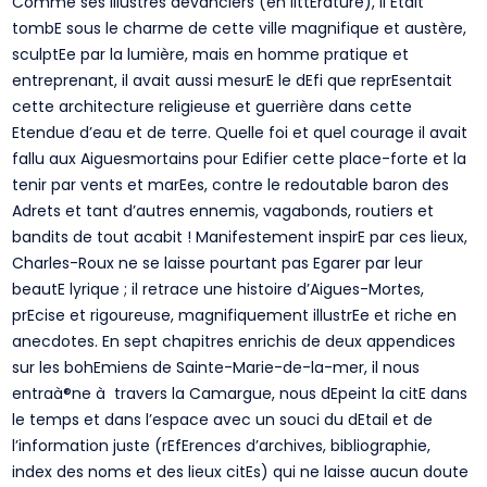
Comme ses illustres devanciers (en littErature), il Etait
tombE sous le charme de cette ville magnifique et austère,
sculptEe par la lumière, mais en homme pratique et
entreprenant, il avait aussi mesurE le dEfi que reprEsentait
cette architecture religieuse et guerrière dans cette
Etendue d’eau et de terre. Quelle foi et quel courage il avait
fallu aux Aiguesmortains pour Edifier cette place-forte et la
tenir par vents et marEes, contre le redoutable baron des
Adrets et tant d’autres ennemis, vagabonds, routiers et
bandits de tout acabit ! Manifestement inspirE par ces lieux,
Charles-Roux ne se laisse pourtant pas Egarer par leur
beautE lyrique ; il retrace une histoire d’Aigues-Mortes,
prEcise et rigoureuse, magnifiquement illustrEe et riche en
anecdotes. En sept chapitres enrichis de deux appendices
sur les bohEmiens de Sainte-Marie-de-la-mer, il nous
entraà®ne à travers la Camargue, nous dEpeint la citE dans
le temps et dans l’espace avec un souci du dEtail et de
l’information juste (rEfErences d’archives, bibliographie,
index des noms et des lieux citEs) qui ne laisse aucun doute