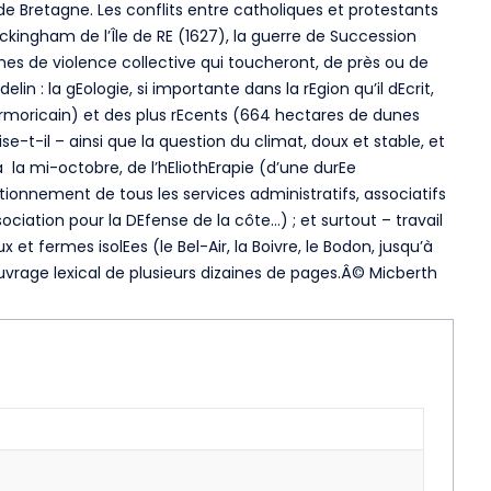
e Bretagne. Les conflits entre catholiques et protestants
uckingham de l’Île de RE (1627), la guerre de Succession
rmes de violence collective qui toucheront, de près ou de
elin : la gEologie, si importante dans la rEgion qu’il dEcrit,
 Armoricain) et des plus rEcents (664 hectares de dunes
se-t-il – ainsi que la question du climat, doux et stable, et
 la mi-octobre, de l’hEliothErapie (d’une durEe
nctionnement de tous les services administratifs, associatifs
ociation pour la DEfense de la côte…) ; et surtout – travail
et fermes isolEes (le Bel-Air, la Boivre, le Bodon, jusqu’à
ouvrage lexical de plusieurs dizaines de pages.Â© Micberth