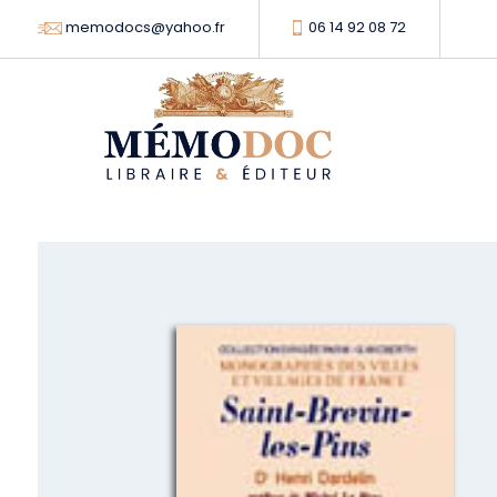
memodocs@yahoo.fr
06 14 92 08 72