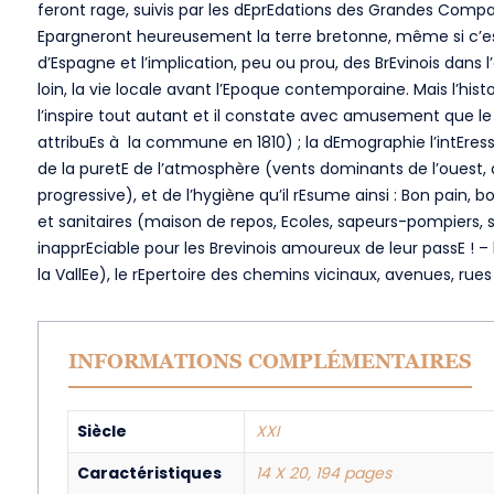
feront rage, suivis par les dEprEdations des Grandes Compag
Epargneront heureusement la terre bretonne, même si c’est à 
d’Espagne et l’implication, peu ou prou, des BrEvinois dans 
loin, la vie locale avant l’Epoque contemporaine. Mais l’histoi
l’inspire tout autant et il constate avec amusement que le 
attribuEs à la commune en 1810) ; la dEmographie l’intEresse,
de la puretE de l’atmosphère (vents dominants de l’ouest, d
progressive), et de l’hygiène qu’il rEsume ainsi : Bon pain, 
et sanitaires (maison de repos, Ecoles, sapeurs-pompiers, se
inapprEciable pour les Brevinois amoureux de leur passE ! – 
la VallEe), le rEpertoire des chemins vicinaux, avenues, rue
INFORMATIONS COMPLÉMENTAIRES
Siècle
XXI
Caractéristiques
14 X 20, 194 pages