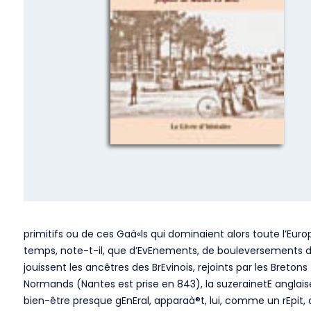
primitifs ou de ces Gaà«ls qui dominaient alors toute l’Eur
temps, note-t-il, que d’EvEnements, de bouleversements dr
jouissent les ancêtres des BrEvinois, rejoints par les Bretons
Normands (Nantes est prise en 843), la suzerainetE anglaise,
bien-être presque gEnEral, apparaà®t, lui, comme un rEpit,