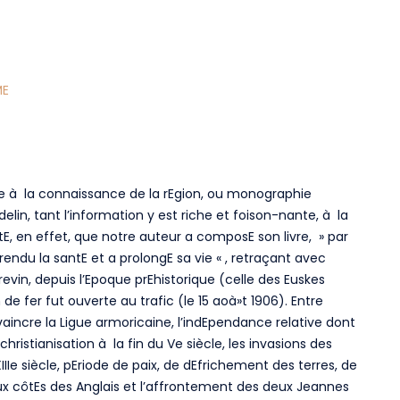
ME
e à la connaissance de la rEgion, ou monographie
rdelin, tant l’information y est riche et foison-nante, à la
tE, en effet, que notre auteur a composE son livre, » par
endu la santE et a prolongE sa vie « , retraçant avec
Brevin, depuis l’Epoque prEhistorique (celle des Euskes
e fer fut ouverte au trafic (le 15 aoà»t 1906). Entre
incre la Ligue armoricaine, l’indEpendance relative dont
hristianisation à la fin du Ve siècle, les invasions des
IIe siècle, pEriode de paix, de dEfrichement des terres, de
ux côtEs des Anglais et l’affrontement des deux Jeannes