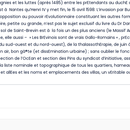
nies et les luttes (après 1485) entre les prEtendants au duchE d
Nantes qu’Henri IV y met fin, le 15 avril 1598. L’invasion par B
l’opposition au pouvoir rEvolutionnaire constituant les autres fo
re, petite ou grande, n’est pas le sujet exclusif du livre du Dr Dard
sol de Saint-Brevin est à la fois un des plus anciens (le Massif
 elle aussi – » Les BrEvinois sont de vrais Gallo-Romains « , prEci
u sud-ouest et du nord-ouest), de la thalassothErapie, de juin à
bon air, bon gà®te (et dissEmination urbaine) ; sans oublier le fo
ction de l’OcEan et section des Pins du syndicat d’initiative, ass
la liste nominale et topographique de tous les quartiers, hameaux 
s et allEes et les noms et emplacements des villas, un vEritable 