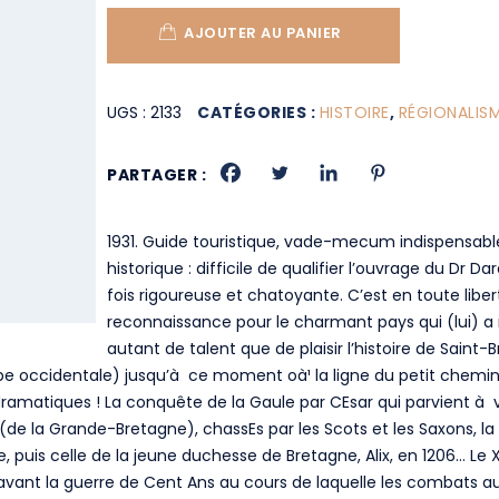
AJOUTER AU PANIER
UGS :
2133
CATÉGORIES :
HISTOIRE
,
RÉGIONALIS
PARTAGER :
1931. Guide touristique, vade-mecum indispensabl
historique : difficile de qualifier l’ouvrage du Dr Da
fois rigoureuse et chatoyante. C’est en toute liber
reconnaissance pour le charmant pays qui (lui) a r
autant de talent que de plaisir l’histoire de Saint-
ope occidentale) jusqu’à ce moment oà¹ la ligne du petit chemin d
amatiques ! La conquête de la Gaule par CEsar qui parvient à va
 (de la Grande-Bretagne), chassEs par les Scots et les Saxons, la c
 puis celle de la jeune duchesse de Bretagne, Alix, en 1206… Le XI
 avant la guerre de Cent Ans au cours de laquelle les combats a