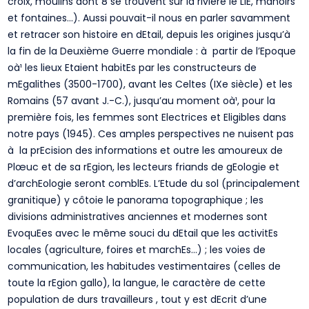
croix, moulins dont 8 se trouvent sur la rivière le LiE, manoirs
et fontaines…). Aussi pouvait-il nous en parler savamment
et retracer son histoire en dEtail, depuis les origines jusqu’à
la fin de la Deuxième Guerre mondiale : à partir de l’Epoque
oà¹ les lieux Etaient habitEs par les constructeurs de
mEgalithes (3500-1700), avant les Celtes (IXe siècle) et les
Romains (57 avant J.-C.), jusqu’au moment oà¹, pour la
première fois, les femmes sont Electrices et Eligibles dans
notre pays (1945). Ces amples perspectives ne nuisent pas
à la prEcision des informations et outre les amoureux de
Plœuc et de sa rEgion, les lecteurs friands de gEologie et
d’archEologie seront comblEs. L’Etude du sol (principalement
granitique) y côtoie le panorama topographique ; les
divisions administratives anciennes et modernes sont
EvoquEes avec le même souci du dEtail que les activitEs
locales (agriculture, foires et marchEs…) ; les voies de
communication, les habitudes vestimentaires (celles de
toute la rEgion gallo), la langue, le caractère de cette
population de durs travailleurs , tout y est dEcrit d’une