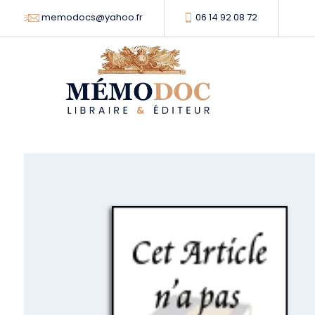
memodocs@yahoo.fr
06 14 92 08 72