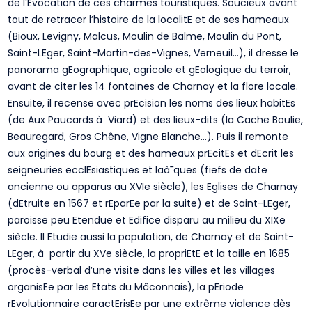
de l’Evocation de ces charmes touristiques. Soucieux avant
tout de retracer l’histoire de la localitE et de ses hameaux
(Bioux, Levigny, Malcus, Moulin de Balme, Moulin du Pont,
Saint-LEger, Saint-Martin-des-Vignes, Verneuil…), il dresse le
panorama gEographique, agricole et gEologique du terroir,
avant de citer les 14 fontaines de Charnay et la flore locale.
Ensuite, il recense avec prEcision les noms des lieux habitEs
(de Aux Paucards à Viard) et des lieux-dits (la Cache Boulie,
Beauregard, Gros Chêne, Vigne Blanche…). Puis il remonte
aux origines du bourg et des hameaux prEcitEs et dEcrit les
seigneuries ecclEsiastiques et laà¯ques (fiefs de date
ancienne ou apparus au XVIe siècle), les Eglises de Charnay
(dEtruite en 1567 et rEparEe par la suite) et de Saint-LEger,
paroisse peu Etendue et Edifice disparu au milieu du XIXe
siècle. Il Etudie aussi la population, de Charnay et de Saint-
LEger, à partir du XVe siècle, la propriEtE et la taille en 1685
(procès-verbal d’une visite dans les villes et les villages
organisEe par les Etats du Mâconnais), la pEriode
rEvolutionnaire caractErisEe par une extrême violence dès