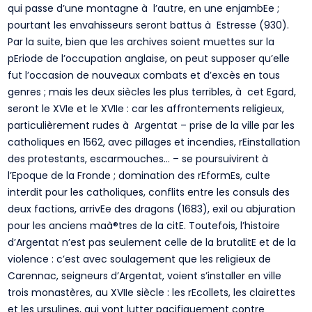
qui passe d’une montagne à l’autre, en une enjambEe ;
pourtant les envahisseurs seront battus à Estresse (930).
Par la suite, bien que les archives soient muettes sur la
pEriode de l’occupation anglaise, on peut supposer qu’elle
fut l’occasion de nouveaux combats et d’excès en tous
genres ; mais les deux siècles les plus terribles, à cet Egard,
seront le XVIe et le XVIIe : car les affrontements religieux,
particulièrement rudes à Argentat – prise de la ville par les
catholiques en 1562, avec pillages et incendies, rEinstallation
des protestants, escarmouches… – se poursuivirent à
l’Epoque de la Fronde ; domination des rEformEs, culte
interdit pour les catholiques, conflits entre les consuls des
deux factions, arrivEe des dragons (1683), exil ou abjuration
pour les anciens maà®tres de la citE. Toutefois, l’histoire
d’Argentat n’est pas seulement celle de la brutalitE et de la
violence : c’est avec soulagement que les religieux de
Carennac, seigneurs d’Argentat, voient s’installer en ville
trois monastères, au XVIIe siècle : les rEcollets, les clairettes
et les ursulines, qui vont lutter pacifiquement contre