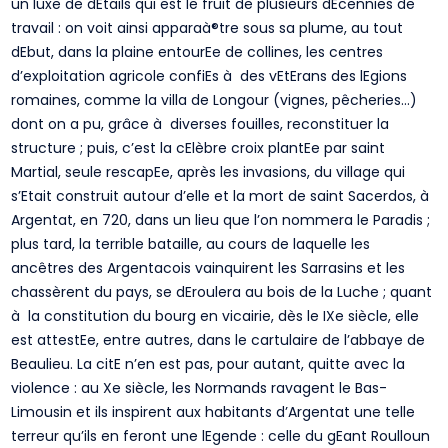
un luxe de dEtails qui est le fruit de plusieurs dEcennies de
travail : on voit ainsi apparaà®tre sous sa plume, au tout
dEbut, dans la plaine entourEe de collines, les centres
d’exploitation agricole confiEs à des vEtErans des lEgions
romaines, comme la villa de Longour (vignes, pêcheries…)
dont on a pu, grâce à diverses fouilles, reconstituer la
structure ; puis, c’est la cElèbre croix plantEe par saint
Martial, seule rescapEe, après les invasions, du village qui
s’Etait construit autour d’elle et la mort de saint Sacerdos, à
Argentat, en 720, dans un lieu que l’on nommera le Paradis ;
plus tard, la terrible bataille, au cours de laquelle les
ancêtres des Argentacois vainquirent les Sarrasins et les
chassèrent du pays, se dEroulera au bois de la Luche ; quant
à la constitution du bourg en vicairie, dès le IXe siècle, elle
est attestEe, entre autres, dans le cartulaire de l’abbaye de
Beaulieu. La citE n’en est pas, pour autant, quitte avec la
violence : au Xe siècle, les Normands ravagent le Bas-
Limousin et ils inspirent aux habitants d’Argentat une telle
terreur qu’ils en feront une lEgende : celle du gEant Roulloun