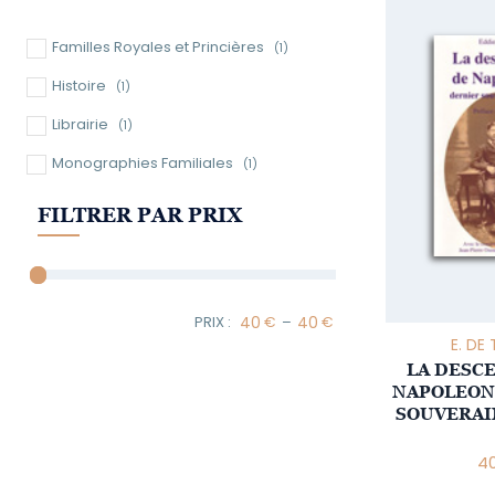
Familles Royales et Princières
(1)
Histoire
(1)
Librairie
(1)
Monographies Familiales
(1)
FILTRER PAR PRIX
–
Minimum Price
Maximum Price
E. DE
LA DESC
NAPOLEON 
SOUVERAI
4