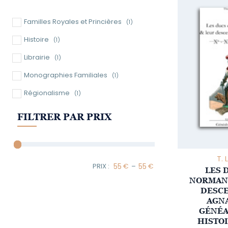
Familles Royales et Princières
(1)
Histoire
(1)
Librairie
(1)
Monographies Familiales
(1)
Régionalisme
(1)
FILTRER PAR PRIX
T. 
–
LES 
Minimum Price
Maximum Price
NORMAND
DESC
AGNA
GÉNÉA
HISTOI