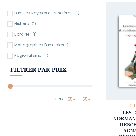
Familles Royales et Princières
(1)
Histoire
(1)
Librairie
(1)
Monographies Familiales
(1)
Régionalisme
(1)
FILTRER PAR PRIX
–
Minimum Price
Maximum Price
T. 
LES 
NORMAND
DESC
AGNA