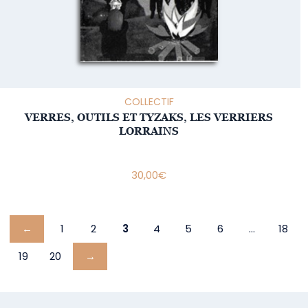
COLLECTIF
VERRES, OUTILS ET TYZAKS, LES VERRIERS
LORRAINS
30,00
€
←
1
2
3
4
5
6
…
18
19
20
→