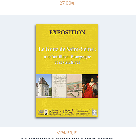
27,00
€
VIGNIER, F.