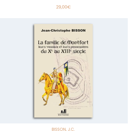
29,00
€
BISSON, J.C.