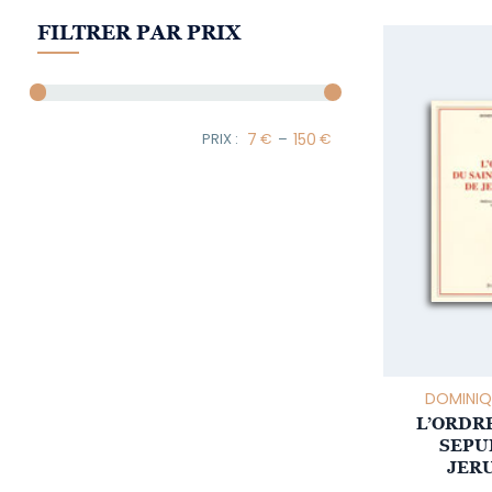
FILTRER PAR PRIX
–
Minimum Price
Maximum Price
DOMINIQ
L’ORDR
SEPU
JER