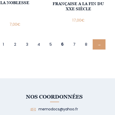
LA NOBLESSE
FRANÇAISE A LA FIN DU
XXE SIÈCLE
17,00
€
7,00
€
1
2
3
4
5
6
7
8
→
NOS COORDONNÉES
memodocs@yahoo.fr