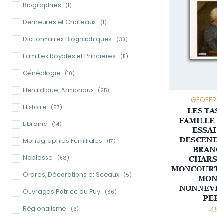
Biographies
(1)
Demeures et Châteaux
(1)
Dictionnaires Biographiques
(30)
Familles Royales et Princières
(5)
Généalogie
(10)
Héraldique, Armoriaux
(25)
GEOFFR
Histoire
(57)
LES TA
FAMILLE
Librairie
(14)
ESSAI
DESCEND
Monographies Familiales
(17)
BRAN
Noblesse
(68)
CHARS
MONCOURT
Ordres, Décorations et Sceaux
(5)
MON
NONNEVI
Ouvrages Patrice du Puy
(86)
PE
Régionalisme
45
(6)