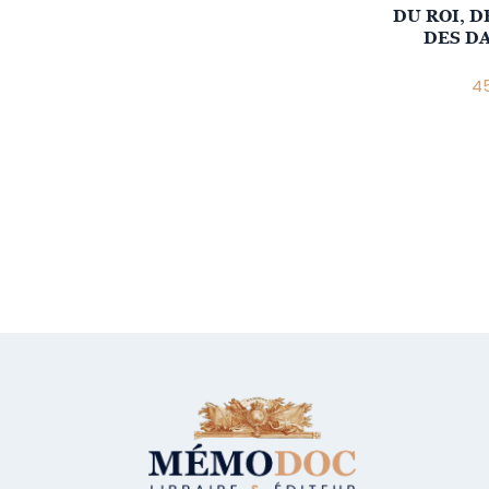
DU ROI, D
DES D
45