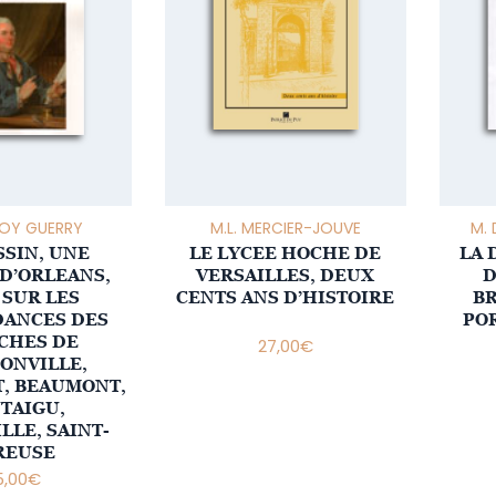
OY GUERRY
M.L. MERCIER-JOUVE
M.
SSIN, UNE
LE LYCEE HOCHE DE
LA 
 D’ORLEANS,
VERSAILLES, DEUX
D
 SUR LES
CENTS ANS D’HISTOIRE
B
ANCES DES
POR
CHES DE
27,00
€
ONVILLE,
, BEAUMONT,
TAIGU,
LLE, SAINT-
REUSE
,00
€