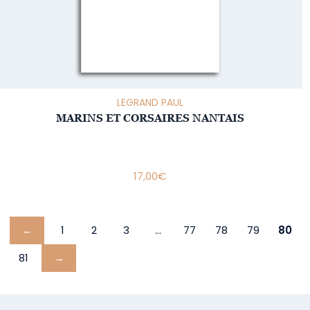
LEGRAND PAUL
MARINS ET CORSAIRES NANTAIS
17,00
€
←
1
2
3
…
77
78
79
80
81
→