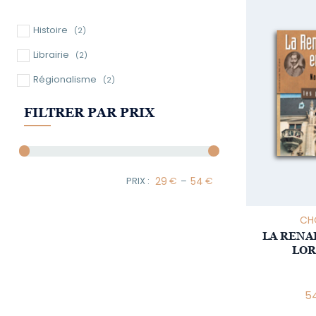
Histoire
(2)
Librairie
(2)
Régionalisme
(2)
FILTRER PAR PRIX
–
Minimum Price
Maximum Price
CHO
LA RENA
LOR
54