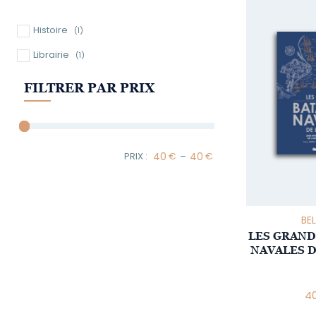
Histoire
(1)
Librairie
(1)
FILTRER PAR PRIX
–
Minimum Price
Maximum Price
BEL
LES GRAND
NAVALES D
4