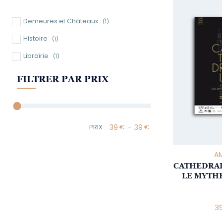
Demeures et Châteaux
(1)
Histoire
(1)
Librairie
(1)
FILTRER PAR PRIX
–
Minimum Price
Maximum Price
AM
CATHEDRALE
LE MYTH
3