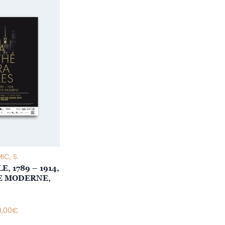
IC, S.
, 1789 – 1914,
E MODERNE,
9,00
€