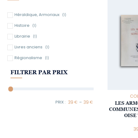
Héraldique, Armoriaux
(1)
Histoire
(1)
Librairie
(1)
Livres anciens
(1)
Régionalisme
(1)
FILTRER PAR PRIX
COL
–
LES ARM
Minimum Price
Maximum Price
COMMUNES 
OISE
3