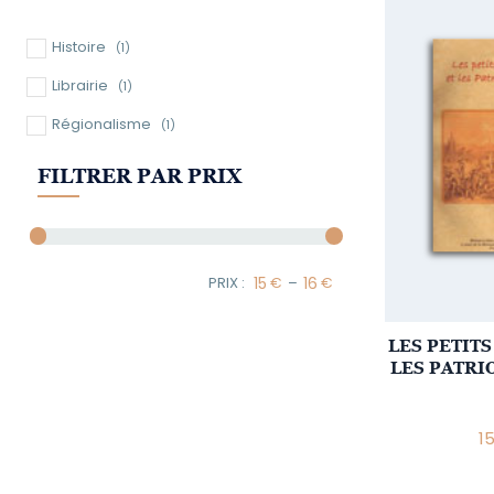
Histoire
(1)
Librairie
(1)
Régionalisme
(1)
FILTRER PAR PRIX
–
Minimum Price
Maximum Price
LES PETIT
LES PATRI
1