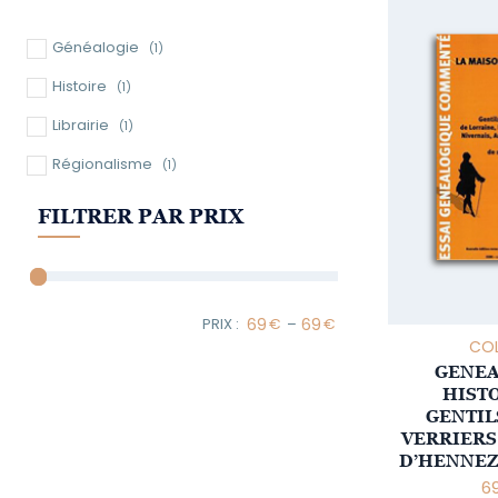
Généalogie
(1)
Histoire
(1)
Librairie
(1)
Régionalisme
(1)
FILTRER PAR PRIX
–
Minimum Price
Maximum Price
COL
GENEA
HISTO
GENTI
VERRIERS
D’HENNEZ
6