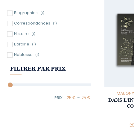
Biographies
(1)
Correspondances
(1)
Histoire
(1)
Librairie
(1)
Noblesse
(1)
FILTRER PAR PRIX
MAUGNY, 
–
DANS L’I
Minimum Price
Maximum Price
CO
2