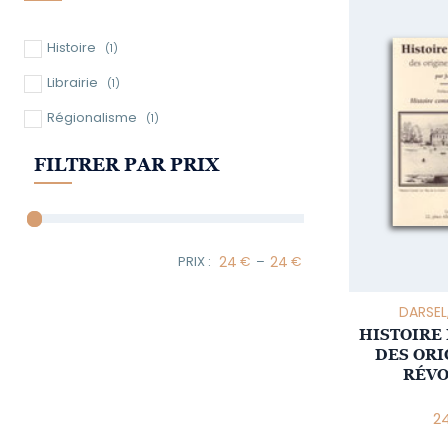
Histoire
(1)
Librairie
(1)
Régionalisme
(1)
FILTRER PAR PRIX
–
Minimum Price
Maximum Price
DARSEL
HISTOIRE
DES ORI
RÉVO
2