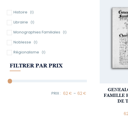
Histoire
(1)
Librairie
(1)
Monographies Familiales
(1)
Noblesse
(1)
Régionalisme
(1)
FILTRER PAR PRIX
GENEALO
–
FAMILLE 
Minimum Price
Maximum Price
DE 
6