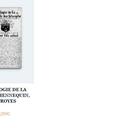
GIE DE LA
HENNEQUIN,
TROYES
2,00
€