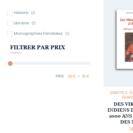
Histoire
(1)
Librairie
(1)
Monographies Familiales
(1)
FILTRER PAR PRIX
–
Minimum Price
Maximum Price
MARTELS (N
FRAN
DES VI
INDIENS 
1000 ANS
DES 
1