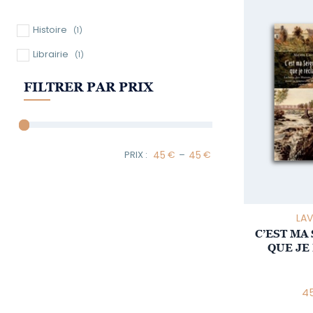
Histoire
(1)
Librairie
(1)
FILTRER PAR PRIX
–
Minimum Price
Maximum Price
LAV
C’EST MA
QUE JE
45