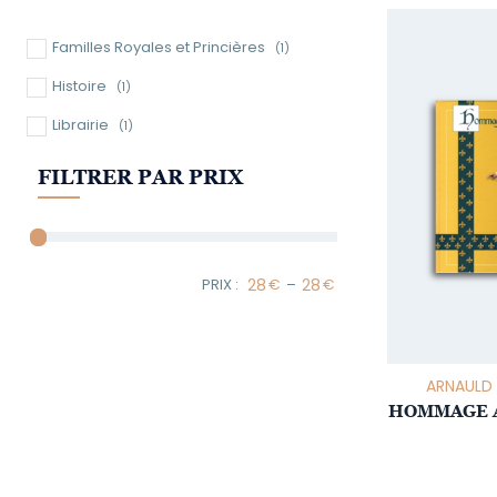
Familles Royales et Princières
(1)
Histoire
(1)
Librairie
(1)
FILTRER PAR PRIX
–
Minimum Price
Maximum Price
ARNAULD D
HOMMAGE A