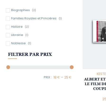
Biographies
(2)
Familles Royales et Princières
(1)
Histoire
(2)
Librairie
(1)
Noblesse
(1)
FILTRER PAR PRIX
KESTE
–
ALBERT ET
Minimum Price
Maximum Price
LE FILM D
COUPL
2