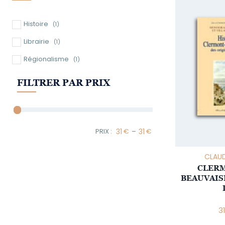
Histoire
(1)
Librairie
(1)
Régionalisme
(1)
FILTRER PAR PRIX
–
Minimum Price
Maximum Price
CLAUD
CLERM
BEAUVAIS
3