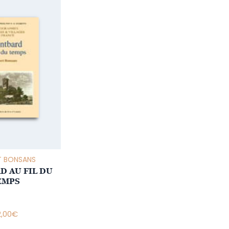
T BONSANS
 AU FIL DU
EMPS
2,00
€