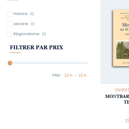
Histoire
(1)
Librairie
(1)
Régionalisme
(1)
FILTRER PAR PRIX
–
Minimum Price
Maximum Price
GILBER
MONTBARD
T
3