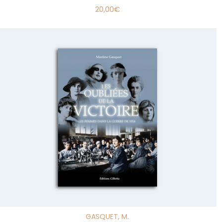
20,00
€
GASQUET, M.