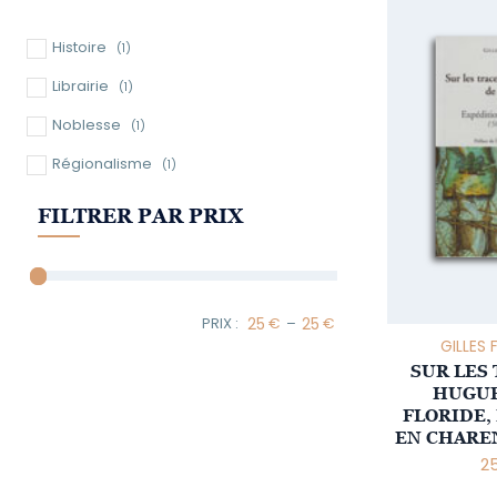
Histoire
(1)
Librairie
(1)
Noblesse
(1)
Régionalisme
(1)
FILTRER PAR PRIX
–
Minimum Price
Maximum Price
GILLES
SUR LES
HUGUE
FLORIDE,
EN CHAREN
2