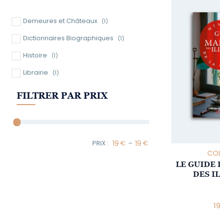
Demeures et Châteaux
(1)
Dictionnaires Biographiques
(1)
Histoire
(1)
Librairie
(1)
FILTRER PAR PRIX
–
Minimum Price
Maximum Price
COL
LE GUIDE
DES I
1